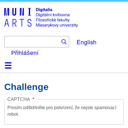
Skip
to
main
content
English
Přihlášení
Domů
Kolekce
Prohlížení
Vyhledávání
O platformě
Nápověda
Kontakt
Digitalia
Challenge
CAPTCHA
Prosím odšktrtněte pro potvrzení, že nejste spamovací
robot.