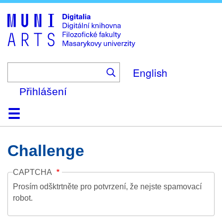
Skip
to
main
content
English
Přihlášení
Domů
Kolekce
Prohlížení
Vyhledávání
O platformě
Nápověda
Kontakt
Digitalia
Challenge
CAPTCHA
Prosím odšktrtněte pro potvrzení, že nejste spamovací
robot.