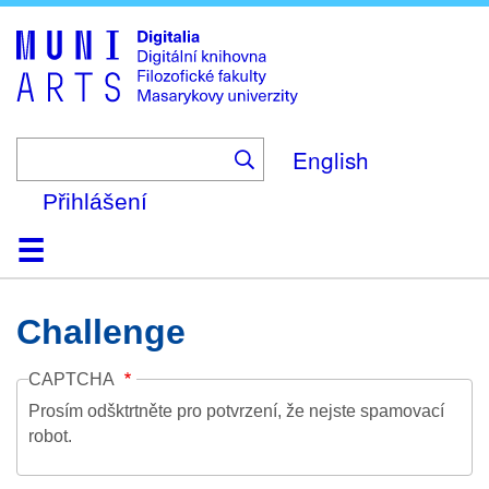
Skip
to
main
content
English
Přihlášení
Domů
Kolekce
Prohlížení
Vyhledávání
O platformě
Nápověda
Kontakt
Digitalia
Challenge
CAPTCHA
Prosím odšktrtněte pro potvrzení, že nejste spamovací
robot.