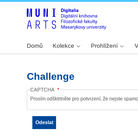
Domů
Kolekce
Prohlížení
V
Challenge
CAPTCHA
Prosím odšktrtněte pro potvrzení, že nejste spamo