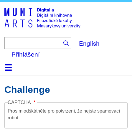
Skip
to
main
content
English
Přihlášení
Domů
Kolekce
Prohlížení
Vyhledávání
O platformě
Nápověda
Kontakt
Digitalia
Challenge
CAPTCHA
Prosím odšktrtněte pro potvrzení, že nejste spamovací
robot.