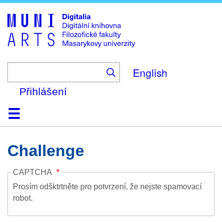
Skip
to
main
content
English
Přihlášení
Domů
Kolekce
Prohlížení
Vyhledávání
O platformě
Nápověda
Kontakt
Digitalia
Challenge
CAPTCHA
Prosím odšktrtněte pro potvrzení, že nejste spamovací
robot.