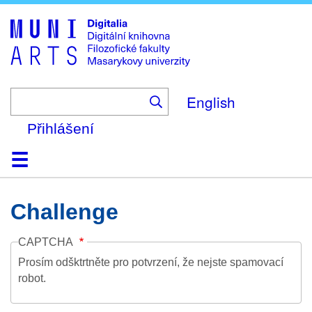
Skip
to
main
content
English
Přihlášení
Domů
Kolekce
Prohlížení
Vyhledávání
O platformě
Nápověda
Kontakt
Digitalia
Challenge
CAPTCHA
Prosím odšktrtněte pro potvrzení, že nejste spamovací
robot.