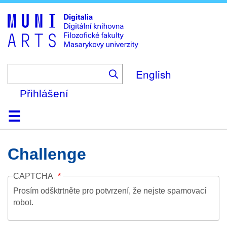
Skip
to
main
content
English
Přihlášení
Domů
Kolekce
Prohlížení
Vyhledávání
O platformě
Nápověda
Kontakt
Digitalia
Challenge
CAPTCHA
Prosím odšktrtněte pro potvrzení, že nejste spamovací
robot.