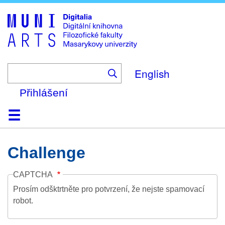
Skip
to
main
content
English
Přihlášení
Domů
Kolekce
Prohlížení
Vyhledávání
O platformě
Nápověda
Kontakt
Digitalia
Challenge
CAPTCHA
Prosím odšktrtněte pro potvrzení, že nejste spamovací
robot.