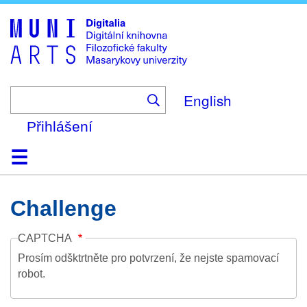
Skip
to
main
content
English
Přihlášení
Domů
Kolekce
Prohlížení
Vyhledávání
O platformě
Nápověda
Kontakt
Digitalia
Challenge
CAPTCHA
Prosím odšktrtněte pro potvrzení, že nejste spamovací
robot.