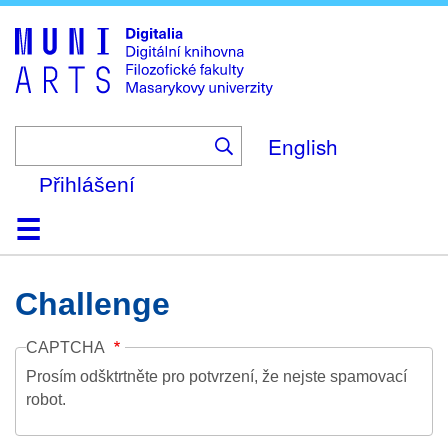
Skip
to
main
content
English
Přihlášení
Domů
Kolekce
Prohlížení
Vyhledávání
O platformě
Nápověda
Kontakt
Digitalia
Challenge
CAPTCHA
Prosím odšktrtněte pro potvrzení, že nejste spamovací
robot.