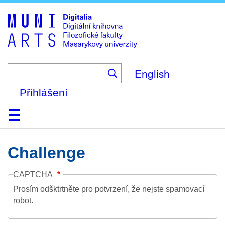
Skip
to
main
content
English
Přihlášení
Domů
Kolekce
Prohlížení
Vyhledávání
O platformě
Nápověda
Kontakt
Digitalia
Challenge
CAPTCHA
Prosím odšktrtněte pro potvrzení, že nejste spamovací
robot.