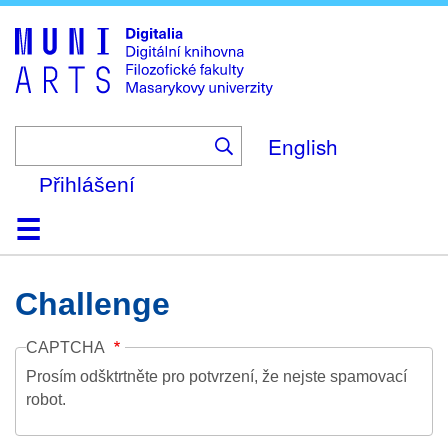
Skip
to
main
content
English
Přihlášení
Domů
Kolekce
Prohlížení
Vyhledávání
O platformě
Nápověda
Kontakt
Digitalia
Challenge
CAPTCHA
Prosím odšktrtněte pro potvrzení, že nejste spamovací
robot.