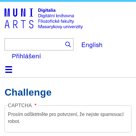
Skip
to
main
content
English
Přihlášení
Domů
Kolekce
Prohlížení
Vyhledávání
O platformě
Nápověda
Kontakt
Digitalia
Challenge
CAPTCHA
Prosím odšktrtněte pro potvrzení, že nejste spamovací
robot.