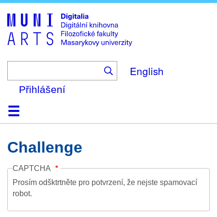
Skip
to
main
content
English
Přihlášení
Domů
Kolekce
Prohlížení
Vyhledávání
O platformě
Nápověda
Kontakt
Digitalia
Challenge
CAPTCHA
Prosím odšktrtněte pro potvrzení, že nejste spamovací
robot.