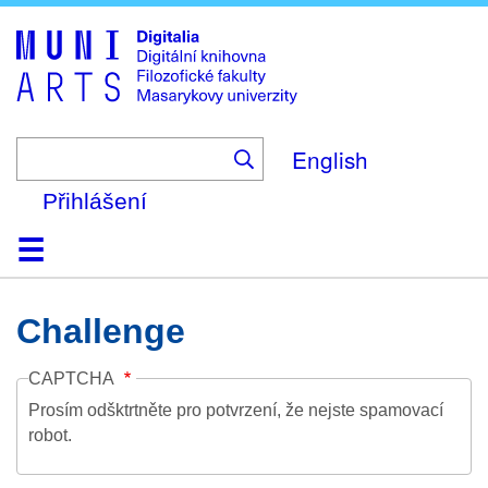
Skip
to
main
content
English
Přihlášení
Domů
Kolekce
Prohlížení
Vyhledávání
O platformě
Nápověda
Kontakt
Digitalia
Challenge
CAPTCHA
Prosím odšktrtněte pro potvrzení, že nejste spamovací
robot.