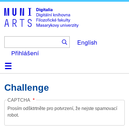
Skip
to
main
content
English
Přihlášení
Domů
Kolekce
Prohlížení
Vyhledávání
O platformě
Nápověda
Kontakt
Digitalia
Challenge
CAPTCHA
Prosím odšktrtněte pro potvrzení, že nejste spamovací
robot.