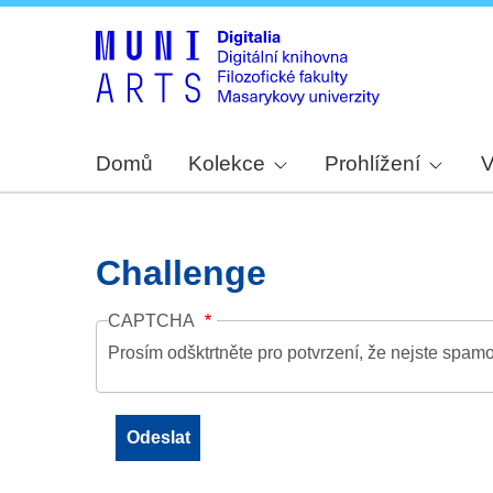
Domů
Kolekce
Prohlížení
V
Challenge
CAPTCHA
Prosím odšktrtněte pro potvrzení, že nejste spamo