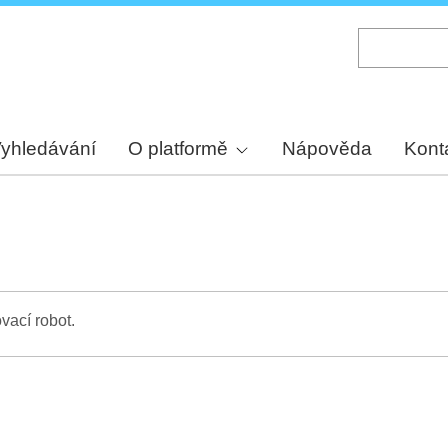
Skip
to
main
content
yhledávání
O platformě
Nápověda
Kont
vací robot.