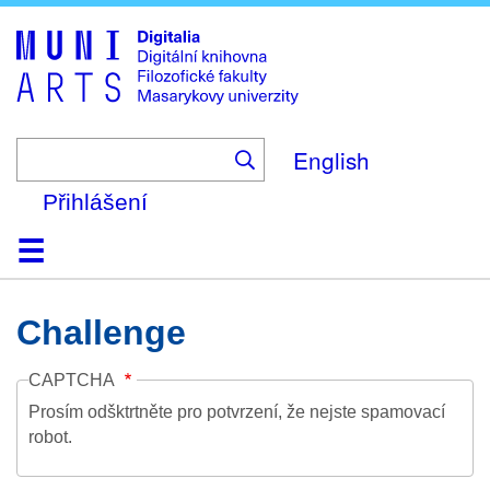
Skip
to
main
content
English
Přihlášení
Domů
Kolekce
Prohlížení
Vyhledávání
O platformě
Nápověda
Kontakt
Digitalia
Challenge
CAPTCHA
Prosím odšktrtněte pro potvrzení, že nejste spamovací
robot.