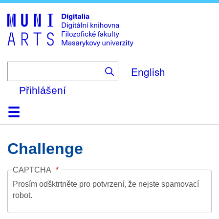
Skip
to
main
content
English
Přihlášení
Domů
Kolekce
Prohlížení
Vyhledávání
O platformě
Nápověda
Kontakt
Digitalia
Challenge
CAPTCHA
Prosím odšktrtněte pro potvrzení, že nejste spamovací
robot.