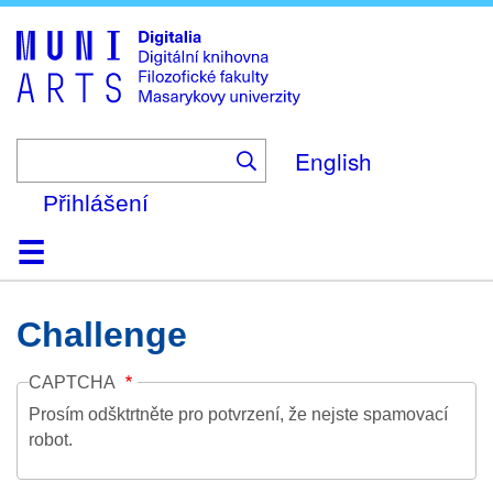
Skip
to
main
content
English
Přihlášení
Domů
Kolekce
Prohlížení
Vyhledávání
O platformě
Nápověda
Kontakt
Digitalia
Challenge
CAPTCHA
Prosím odšktrtněte pro potvrzení, že nejste spamovací
robot.