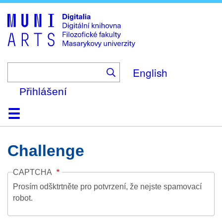
Skip
to
main
content
English
Přihlášení
Domů
Kolekce
Prohlížení
Vyhledávání
O platformě
Nápověda
Kontakt
Digitalia
Challenge
CAPTCHA
Prosím odšktrtněte pro potvrzení, že nejste spamovací
robot.