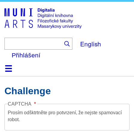
Skip
to
main
content
English
Přihlášení
Domů
Kolekce
Prohlížení
Vyhledávání
O platformě
Nápověda
Kontakt
Digitalia
Challenge
CAPTCHA
Prosím odšktrtněte pro potvrzení, že nejste spamovací
robot.