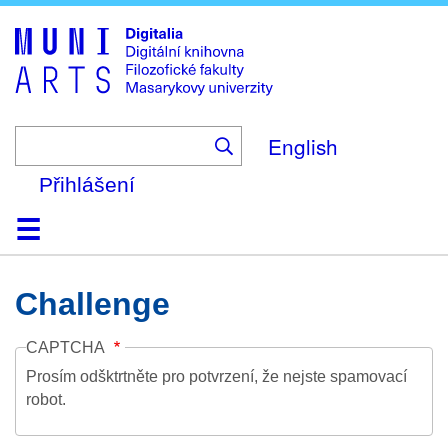
Skip
to
main
content
English
Přihlášení
Domů
Kolekce
Prohlížení
Vyhledávání
O platformě
Nápověda
Kontakt
Digitalia
Challenge
CAPTCHA
Prosím odšktrtněte pro potvrzení, že nejste spamovací
robot.