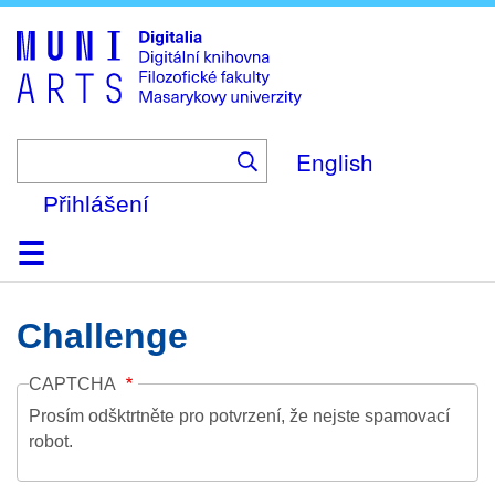
Skip
to
main
content
English
Přihlášení
Domů
Kolekce
Prohlížení
Vyhledávání
O platformě
Nápověda
Kontakt
Digitalia
Challenge
CAPTCHA
Prosím odšktrtněte pro potvrzení, že nejste spamovací
robot.