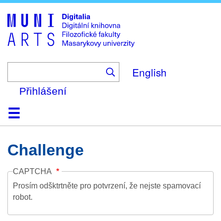
Skip
to
main
content
English
Přihlášení
Domů
Kolekce
Prohlížení
Vyhledávání
O platformě
Nápověda
Kontakt
Digitalia
Challenge
CAPTCHA
Prosím odšktrtněte pro potvrzení, že nejste spamovací
robot.