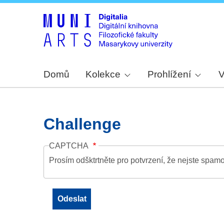
Domů
Kolekce
Prohlížení
V
Challenge
CAPTCHA
Prosím odšktrtněte pro potvrzení, že nejste spamo