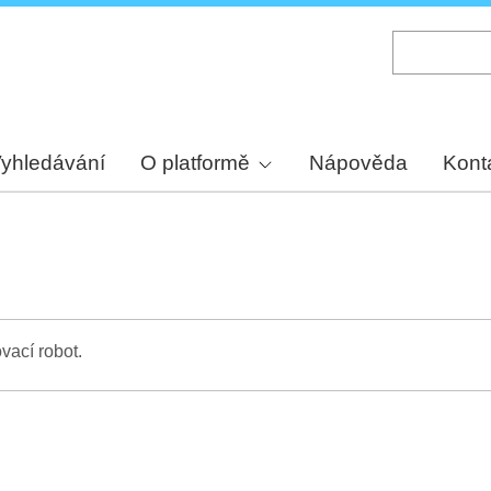
Skip
to
main
content
yhledávání
O platformě
Nápověda
Kont
vací robot.