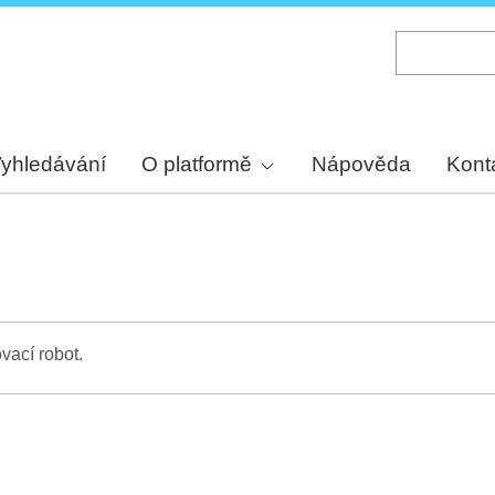
Skip
to
main
content
yhledávání
O platformě
Nápověda
Kont
vací robot.