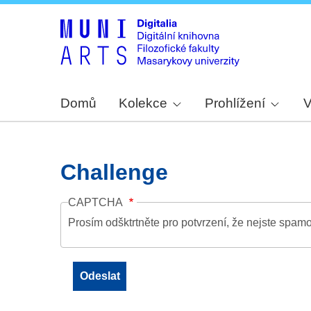
Domů
Kolekce
Prohlížení
V
Challenge
CAPTCHA
Prosím odšktrtněte pro potvrzení, že nejste spamo