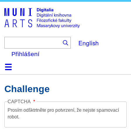
Skip
to
main
content
English
Přihlášení
Domů
Kolekce
Prohlížení
Vyhledávání
O platformě
Nápověda
Kontakt
Digitalia
Challenge
CAPTCHA
Prosím odšktrtněte pro potvrzení, že nejste spamovací
robot.