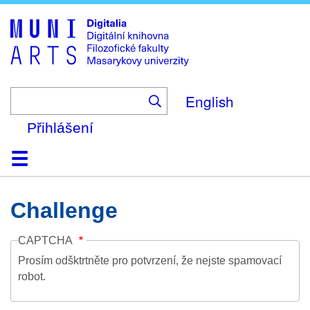
Skip
to
main
content
English
Přihlášení
Domů
Kolekce
Prohlížení
Vyhledávání
O platformě
Nápověda
Kontakt
Digitalia
Challenge
CAPTCHA
Prosím odšktrtněte pro potvrzení, že nejste spamovací
robot.