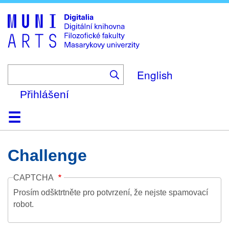
Skip
to
main
content
English
Přihlášení
Domů
Kolekce
Prohlížení
Vyhledávání
O platformě
Nápověda
Kontakt
Digitalia
Challenge
CAPTCHA
Prosím odšktrtněte pro potvrzení, že nejste spamovací
robot.