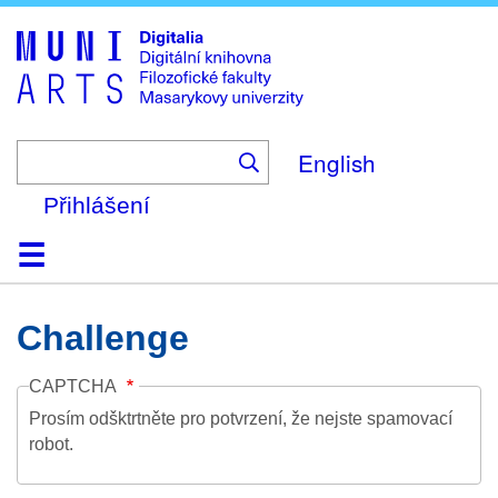
Skip
to
main
content
English
Přihlášení
Domů
Kolekce
Prohlížení
Vyhledávání
O platformě
Nápověda
Kontakt
Digitalia
Challenge
CAPTCHA
Prosím odšktrtněte pro potvrzení, že nejste spamovací
robot.