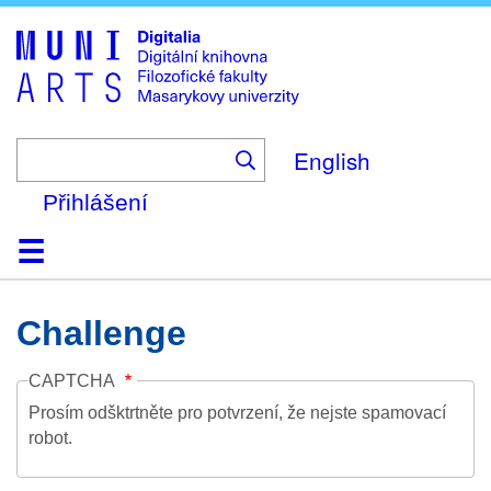
Skip
to
main
content
English
Přihlášení
Domů
Kolekce
Prohlížení
Vyhledávání
O platformě
Nápověda
Kontakt
Digitalia
Challenge
CAPTCHA
Prosím odšktrtněte pro potvrzení, že nejste spamovací
robot.