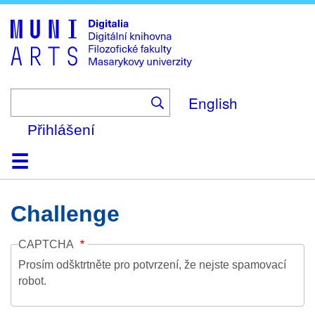
Skip
to
main
content
English
Přihlášení
Domů
Kolekce
Prohlížení
Vyhledávání
O platformě
Nápověda
Kontakt
Digitalia
Challenge
CAPTCHA
Prosím odšktrtněte pro potvrzení, že nejste spamovací
robot.