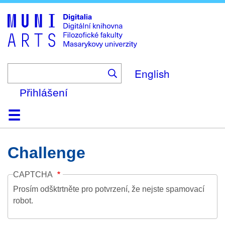
Skip
to
main
content
English
Přihlášení
Domů
Kolekce
Prohlížení
Vyhledávání
O platformě
Nápověda
Kontakt
Digitalia
Challenge
CAPTCHA
Prosím odšktrtněte pro potvrzení, že nejste spamovací
robot.