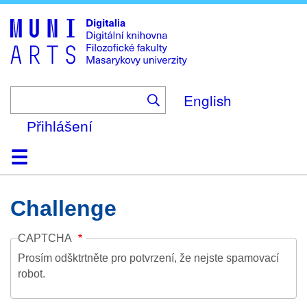
Skip
to
main
content
English
Přihlášení
Domů
Kolekce
Prohlížení
Vyhledávání
O platformě
Nápověda
Kontakt
Digitalia
Challenge
CAPTCHA
Prosím odšktrtněte pro potvrzení, že nejste spamovací
robot.