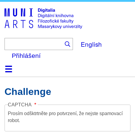
Skip
to
main
content
English
Přihlášení
Domů
Kolekce
Prohlížení
Vyhledávání
O platformě
Nápověda
Kontakt
Digitalia
Challenge
CAPTCHA
Prosím odšktrtněte pro potvrzení, že nejste spamovací
robot.