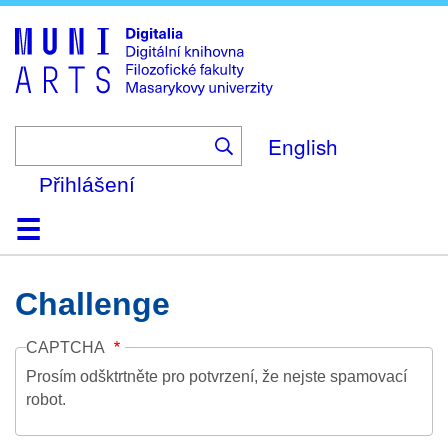
Skip
to
main
content
English
Přihlášení
Domů
Kolekce
Prohlížení
Vyhledávání
O platformě
Nápověda
Kontakt
Digitalia
Challenge
CAPTCHA
Prosím odšktrtněte pro potvrzení, že nejste spamovací
robot.