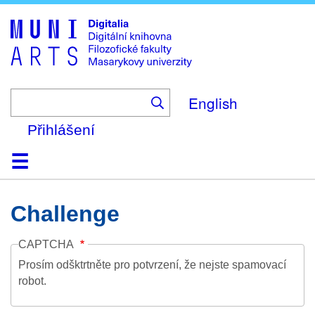
Skip
to
main
content
English
Přihlášení
Domů
Kolekce
Prohlížení
Vyhledávání
O platformě
Nápověda
Kontakt
Digitalia
Challenge
CAPTCHA
Prosím odšktrtněte pro potvrzení, že nejste spamovací
robot.