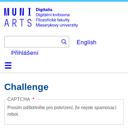
Skip
to
main
content
English
Přihlášení
Domů
Kolekce
Prohlížení
Vyhledávání
O platformě
Nápověda
Kontakt
Digitalia
Challenge
CAPTCHA
Prosím odšktrtněte pro potvrzení, že nejste spamovací
robot.