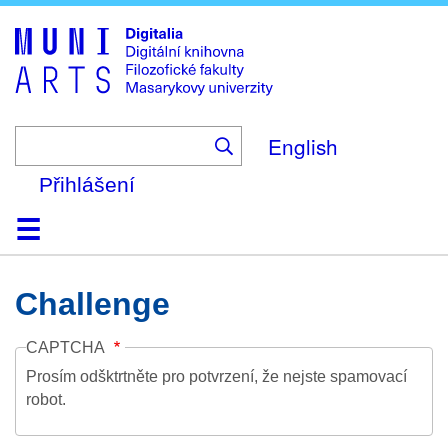
Skip
to
main
content
English
Přihlášení
Domů
Kolekce
Prohlížení
Vyhledávání
O platformě
Nápověda
Kontakt
Digitalia
Challenge
CAPTCHA
Prosím odšktrtněte pro potvrzení, že nejste spamovací
robot.