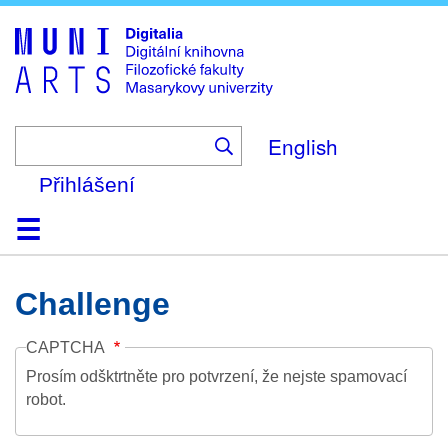
Skip
to
main
content
English
Přihlášení
Domů
Kolekce
Prohlížení
Vyhledávání
O platformě
Nápověda
Kontakt
Digitalia
Challenge
CAPTCHA
Prosím odšktrtněte pro potvrzení, že nejste spamovací
robot.