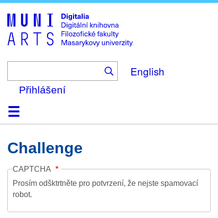
Skip
to
main
content
English
Přihlášení
Domů
Kolekce
Prohlížení
Vyhledávání
O platformě
Nápověda
Kontakt
Digitalia
Challenge
CAPTCHA
Prosím odšktrtněte pro potvrzení, že nejste spamovací
robot.