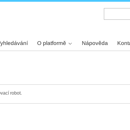
Skip
to
main
content
yhledávání
O platformě
Nápověda
Kont
vací robot.