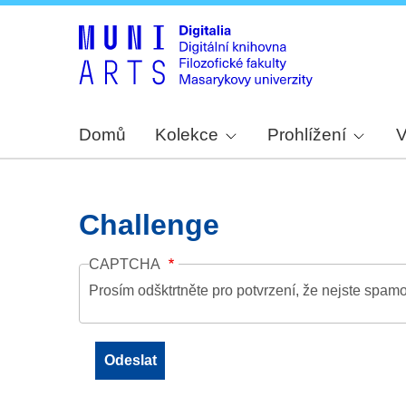
Domů
Kolekce
Prohlížení
V
Challenge
CAPTCHA
Prosím odšktrtněte pro potvrzení, že nejste spamo