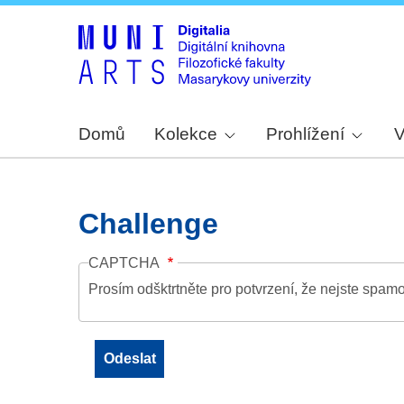
Domů
Kolekce
Prohlížení
V
Challenge
CAPTCHA
Prosím odšktrtněte pro potvrzení, že nejste spamo