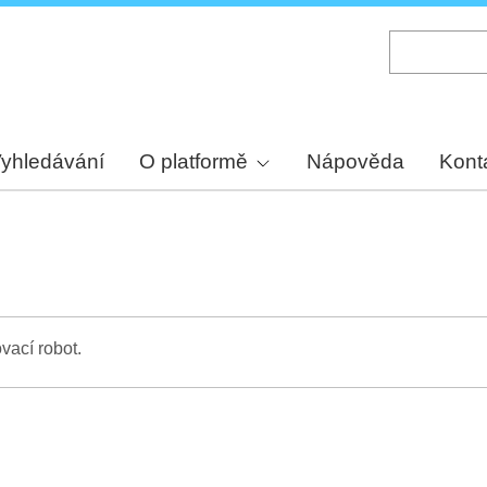
Skip
to
main
content
yhledávání
O platformě
Nápověda
Kont
vací robot.