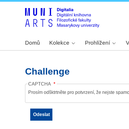
Domů
Kolekce
Prohlížení
V
Challenge
CAPTCHA
Prosím odšktrtněte pro potvrzení, že nejste spamo