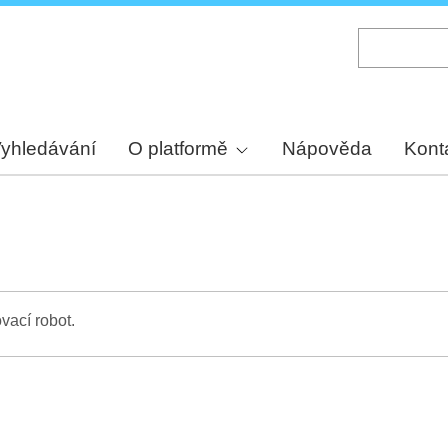
Skip
to
main
content
yhledávání
O platformě
Nápověda
Kont
vací robot.