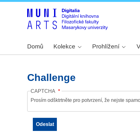
Domů
Kolekce
Prohlížení
V
Challenge
CAPTCHA
Prosím odšktrtněte pro potvrzení, že nejste spamo