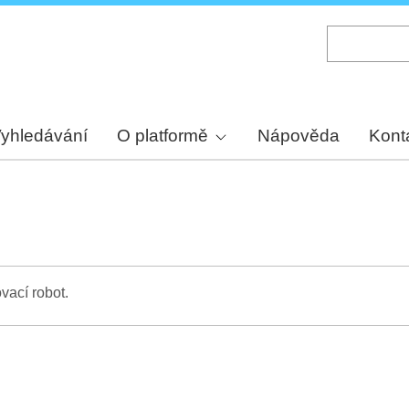
Skip
to
main
content
yhledávání
O platformě
Nápověda
Kont
vací robot.