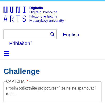
Skip
to
main
content
English
Přihlášení
Domů
Kolekce
Prohlížení
Vyhledávání
O platformě
Nápověda
Kontakt
Digitalia
Challenge
CAPTCHA
Prosím odšktrtněte pro potvrzení, že nejste spamovací
robot.