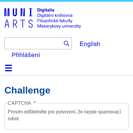
Skip
to
main
content
English
Přihlášení
Domů
Kolekce
Prohlížení
Vyhledávání
O platformě
Nápověda
Kontakt
Digitalia
Challenge
CAPTCHA
Prosím odšktrtněte pro potvrzení, že nejste spamovací
robot.