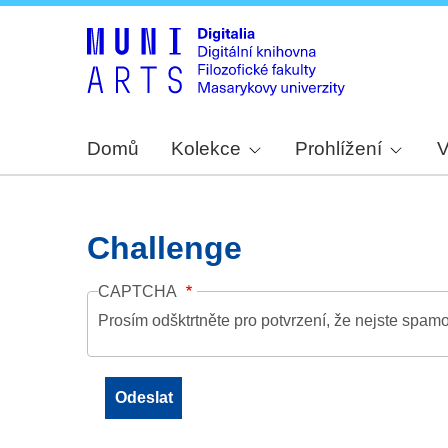
Domů
Kolekce
Prohlížení
V
Challenge
CAPTCHA
Prosím odšktrtněte pro potvrzení, že nejste spamo