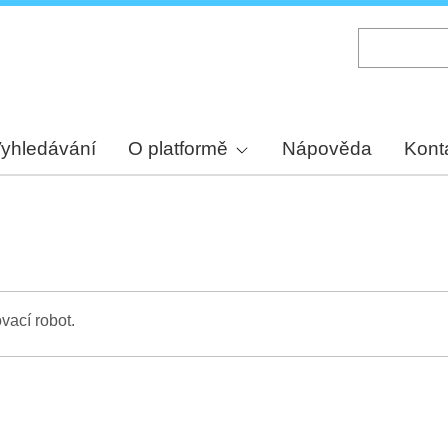
Skip
to
main
content
yhledávání
O platformě
Nápověda
Kont
vací robot.